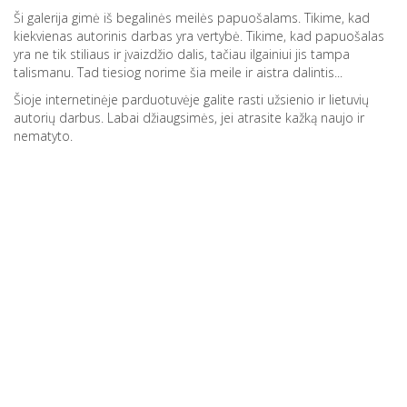
Ši galerija gimė iš begalinės meilės papuošalams. Tikime, kad
kiekvienas autorinis darbas yra vertybė. Tikime, kad papuošalas
yra ne tik stiliaus ir įvaizdžio dalis, tačiau ilgainiui jis
tampa
talismanu. Tad tiesiog norime šia meile ir aistra dalintis...
Šioje internetinėje parduotuvėje galite rasti užsienio ir lietuvių
autorių darbus. Labai džiaugsimės, jei atrasite kažką naujo ir
nematyto.